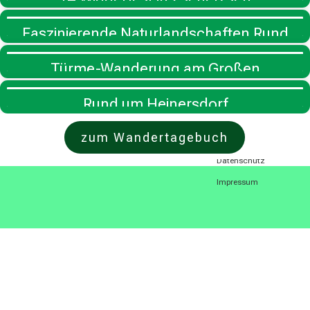
Faszinierende Naturlandschaften Rund
um den Grabschützer und Zwochauer
Türme-Wanderung am Großen
See
Goitzschesee
Rund um Heinersdorf
zum Wandertagebuch
Cookie Policy (EU)
Datenschutz
Impressum