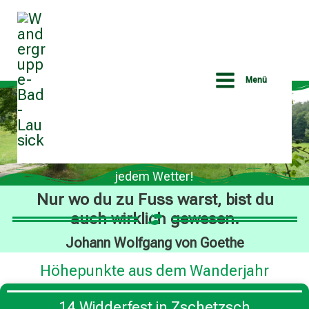
Menü
Zum
Inhalt
Wandergruppe
springen
Bad Lausick
Wir wandern bei
jedem Wetter!
Nur wo du zu Fuss warst, bist du
auch wirklich gewesen.
Johann Wolfgang von Goethe
Höhepunkte aus dem Wanderjahr
14.Widderfest in Zschetzsch