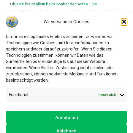
Objekte bleibt allein beim Inhaber der Seiten. Eine
Vervielfältigung oder Verwendung solcher Grafiken, Bilder oder
Texte in anderen elektronischen oder gedruckten Publikationen
Wir verwenden Cookies
ist nur mit ausdrücklicher Zustimmung des Inhabers gestattet.
Um Ihnen ein optimales Erlebnis zu bieten, verwenden wir
Zuwiderhandlungen werden zivil- und strafrechtlich verfolgt.
Technologien wie Cookies, um Geräteinformationen zu
speichern und/oder darauf zuzugreifen. Wenn Sie diesen
Technologien zustimmen, können wir Daten wie das
Surfverhalten oder eindeutige IDs auf dieser Website
verarbeiten. Wenn Sie Ihre Zustimmung nicht erteilen oder
zurückziehen, können bestimmte Merkmale und Funktionen
beeinträchtigt werden.
Cookie Policy (EU)
Funktional
Immer aktiv
Datenschutz
Impressum
Annehmen
Ablehnen